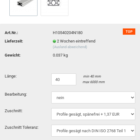
TOP
Art.Nr.:
H10540204N180
Lieferzeit:
2 Wochen eintreffend
(Ausland abweichend)
Gewicht:
0.037 kg
Länge:
min 40 mm
max 6000 mm
Bearbeitung:
Zuschnitt:
Zuschnitt Toleranz: