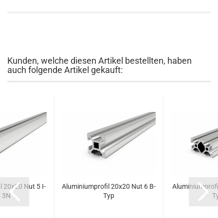
Kunden, welche diesen Artikel bestellten, haben
auch folgende Artikel gekauft:
 20x20 Nut 5 I-
Aluminiumprofil 20x20 Nut 6 B-
Aluminiumprofil
 3N
Typ
T