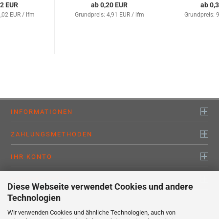
32 EUR
ab 0,20 EUR
ab 0,
,02 EUR / lfm
Grundpreis: 4,91 EUR / lfm
Grundpreis: 9
INFORMATIONEN
ZAHLUNGSMETHODEN
IHR KONTO
KONTAKTDATEN
Diese Webseite verwendet Cookies und andere
Technologien
Wir verwenden Cookies und ähnliche Technologien, auch von
Alle Preise sind inkl. MwSt., zzgl.
Versandkosten