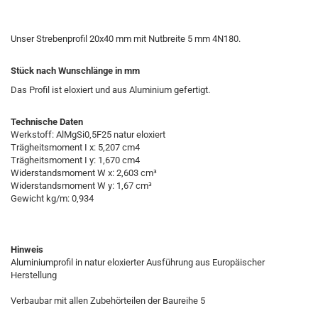
Unser Strebenprofil 20x40 mm mit Nutbreite 5 mm 4N180.
Stück nach Wunschlänge in mm
Das Profil ist eloxiert und aus Aluminium gefertigt.
Technische Daten
Werkstoff: AlMgSi0,5F25 natur eloxiert
Trägheitsmoment I x: 5,207 cm
4
Trägheitsmoment I y: 1,670 cm
4
Widerstandsmoment W x: 2,603 cm³
Widerstandsmoment W y: 1,67 cm³
Gewicht kg/m: 0,934
Hinweis
Aluminiumprofil in natur eloxierter Ausführung aus Europäischer
Herstellung
Verbaubar mit allen Zubehörteilen der Baureihe 5