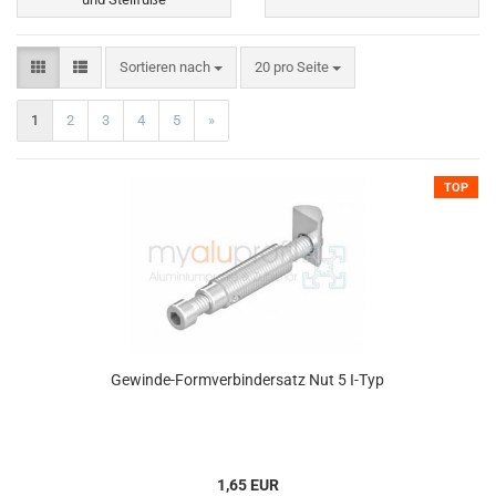
Sortieren nach
20 pro Seite
1
2
3
4
5
»
TOP
Gewinde-Formverbindersatz Nut 5 I-Typ
1,65 EUR