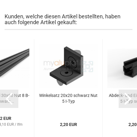
Kunden, welche diesen Artikel bestellten, haben
auch folgende Artikel gekauft:
 30x60 Nut 8 B-
Winkelsatz 20x20 schwarz Nut
Abdeck- und Ei
warz...
5 I-Typ
5 I-Typ s
72 EUR
2,20 EUR
2,20
8,10 EUR / lfm