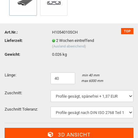
TOP
Art.Nr.:
H1054010SCH
Lieferzeit:
2 Wochen eintreffend
(Ausland abweichend)
Gewicht:
0.026 kg
Länge:
min 40 mm
max 6000 mm
Zuschnitt:
Zuschnitt Toleranz:
3D ANSICHT