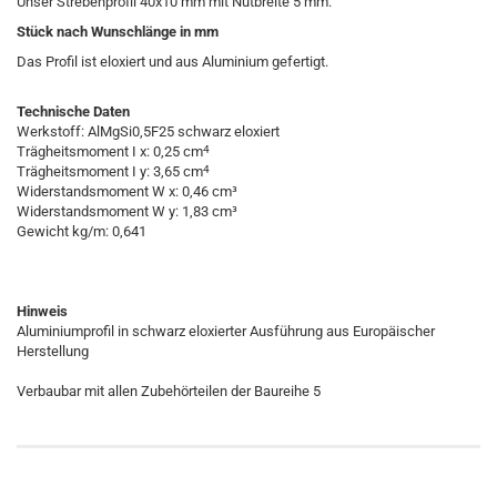
Unser Strebenprofil 40x10 mm mit Nutbreite 5 mm.
Stück nach Wunschlänge in mm
Das Profil ist eloxiert und aus Aluminium gefertigt.
Technische Daten
Werkstoff: AlMgSi0,5F25 schwarz eloxiert
4
Trägheitsmoment I x: 0,25 cm
4
Trägheitsmoment I y: 3,65 cm
Widerstandsmoment W x: 0,46 cm³
Widerstandsmoment W y: 1,83 cm³
Gewicht kg/m: 0,641
Hinweis
Aluminiumprofil in schwarz eloxierter Ausführung aus Europäischer
Herstellung
Verbaubar mit allen Zubehörteilen der Baureihe 5