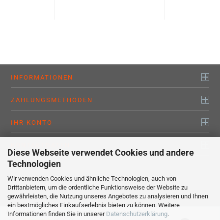
INFORMATIONEN
ZAHLUNGSMETHODEN
IHR KONTO
KONTAKTDATEN
Diese Webseite verwendet Cookies und andere
Technologien
Wir verwenden Cookies und ähnliche Technologien, auch von
Alle Preise sind inkl. MwSt., zzgl.
Versandkosten
Drittanbietern, um die ordentliche Funktionsweise der Website zu
myaluprofil – Willkommen bei den Profis !
gewährleisten, die Nutzung unseres Angebotes zu analysieren und Ihnen
Webshop erstellen
mit Gambio.de © 2020
ein bestmögliches Einkaufserlebnis bieten zu können. Weitere
Ausgewählte Top-Bewertungen für www.myaluprofil.de
Informationen finden Sie in unserer
Datenschutzerklärung
.