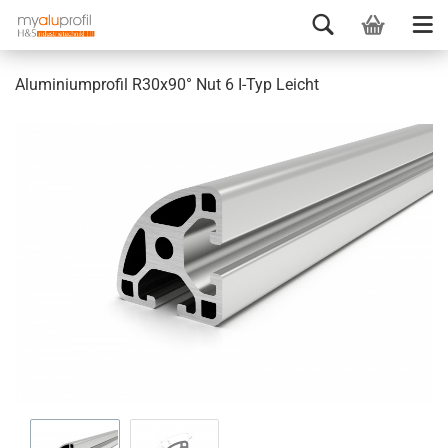
Aluminiumprofil R30x90° Nut 6 I-Typ Leicht