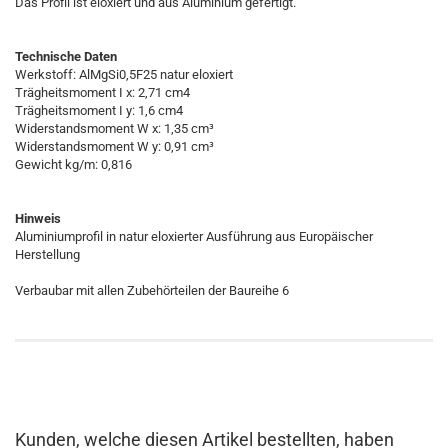
Das Profil ist eloxiert und aus Aluminium gefertigt.
Technische Daten
Werkstoff: AlMgSi0,5F25 natur eloxiert
Trägheitsmoment I x: 2,71 cm
4
Trägheitsmoment I y: 1,6 cm
4
Widerstandsmoment W x: 1,35 cm³
Widerstandsmoment W y: 0,91 cm³
Gewicht kg/m: 0,816
Hinweis
Aluminiumprofil in natur eloxierter Ausführung aus Europäischer
Herstellung
Verbaubar mit allen Zubehörteilen der Baureihe 6
Kunden, welche diesen Artikel bestellten, haben