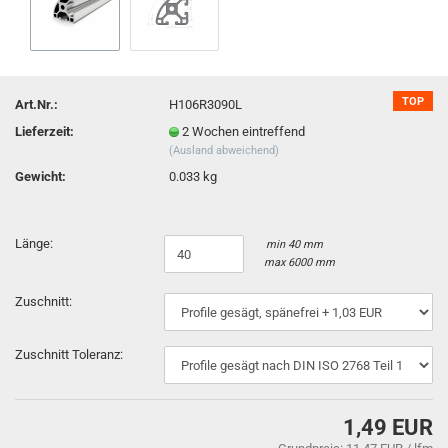
TOP
Art.Nr.:
H106R3090L
Lieferzeit:
2 Wochen eintreffend
(Ausland abweichend)
Gewicht:
0.033 kg
Länge:
min 40 mm
max 6000 mm
Zuschnitt:
Zuschnitt Toleranz:
1,49 EUR