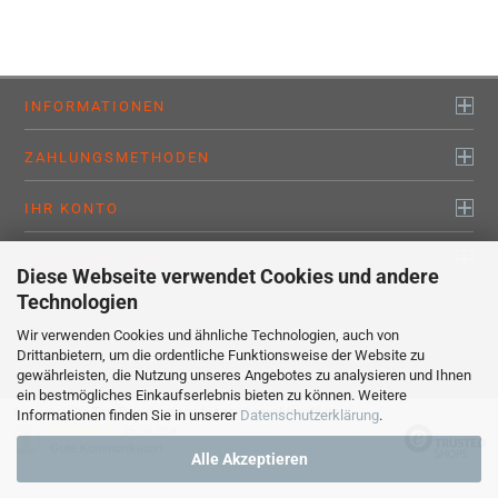
INFORMATIONEN
ZAHLUNGSMETHODEN
IHR KONTO
KONTAKTDATEN
Diese Webseite verwendet Cookies und andere
Technologien
Wir verwenden Cookies und ähnliche Technologien, auch von
Alle Preise sind inkl. MwSt., zzgl.
Versandkosten
Drittanbietern, um die ordentliche Funktionsweise der Website zu
myaluprofil – Willkommen bei den Profis !
gewährleisten, die Nutzung unseres Angebotes zu analysieren und Ihnen
Webshop erstellen
mit Gambio.de © 2020
ein bestmögliches Einkaufserlebnis bieten zu können. Weitere
Ausgewählte Top-Bewertungen für www.myaluprofil.de
Informationen finden Sie in unserer
Datenschutzerklärung
.
05.06.26
▼
Gute Kommunikation
Alle Akzeptieren