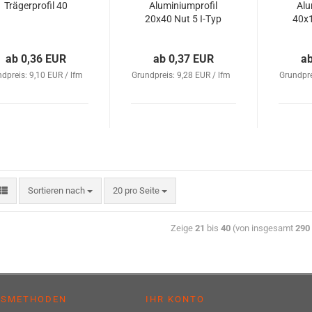
Trägerprofil 40
Aluminiumprofil
Alu
20x40 Nut 5 I-Typ
40x1
ab 0,36 EUR
ab 0,37 EUR
a
dpreis: 9,10 EUR / lfm
Grundpreis: 9,28 EUR / lfm
Grundpre
Sortieren nach
20 pro Seite
Zeige
21
bis
40
(von insgesamt
290
GSMETHODEN
IHR KONTO