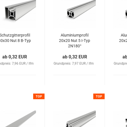
Schutzgitterprofil
Aluminiumprofil
Alu
30x30 Nut 8 B-Typ
20x20 Nut 5 I-Typ
20x2
2N180°
ab 0,32 EUR
ab 0,32 EUR
a
dpreis: 7,96 EUR / lfm
Grundpreis: 7,97 EUR / lfm
Grundpre
TOP
TOP