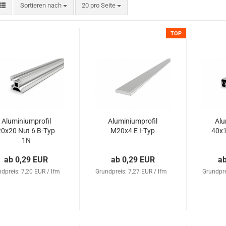
Sortieren nach
20 pro Seite
TOP
Aluminiumprofil
Aluminiumprofil
Alu
20x20 Nut 6 B-Typ
M20x4 E I-Typ
40x1
1N
ab 0,29 EUR
ab 0,29 EUR
a
dpreis: 7,20 EUR / lfm
Grundpreis: 7,27 EUR / lfm
Grundpre