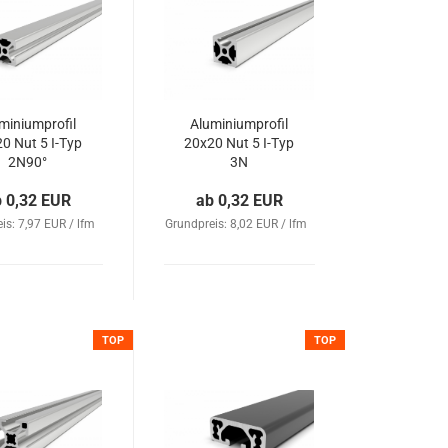
miniumprofil
Aluminiumprofil
0 Nut 5 I-Typ
20x20 Nut 5 I-Typ
2N90°
3N
b 0,32 EUR
ab 0,32 EUR
is: 7,97 EUR / lfm
Grundpreis: 8,02 EUR / lfm
TOP
TOP