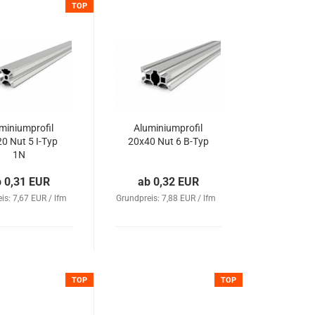
TOP
miniumprofil
Aluminiumprofil
0 Nut 5 I-Typ
20x40 Nut 6 B-Typ
1N
b 0,31 EUR
ab 0,32 EUR
is: 7,67 EUR / lfm
Grundpreis: 7,88 EUR / lfm
TOP
TOP