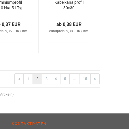
miniumprofil
Kabelkanalprofil
0 Nut 5 I-Typ
30x30
b 0,37 EUR
ab 0,38 EUR
is: 9,36 EUR / lfm
Grundpreis: 9,38 EUR / lfm
«
1
2
3
4
5
...
15
»
Artikeln)
KONTAKTDATEN