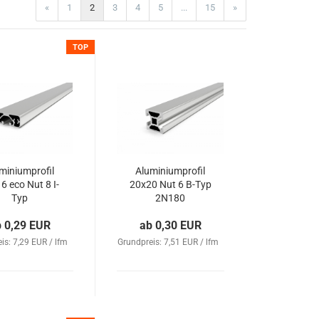
«
1
2
3
4
5
...
15
»
TOP
miniumprofil
Aluminiumprofil
6 eco Nut 8 I-
20x20 Nut 6 B-Typ
Typ
2N180
b 0,29 EUR
ab 0,30 EUR
is: 7,29 EUR / lfm
Grundpreis: 7,51 EUR / lfm