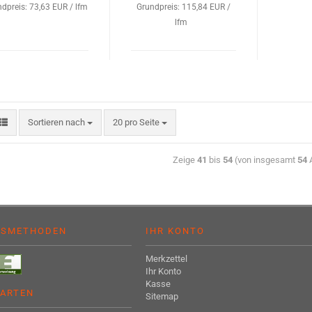
dpreis: 73,63 EUR / lfm
Grundpreis: 115,84 EUR /
lfm
Sortieren nach
20 pro Seite
Zeige
41
bis
54
(von insgesamt
54
A
GSMETHODEN
IHR KONTO
Merkzettel
Ihr Konto
Kasse
ARTEN
Sitemap