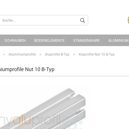
Sprache auswählen
Lieferland
SCHRAUBEN
BODENELEMENTE
STANGENWARE
ALUMINIUM
»
»
»
Aluminiumprofile
Aluprofile B-Typ
Aluprofile Nut 10 B-Typ
iumprofile Nut 10 B-Typ
Konto 
Passwo