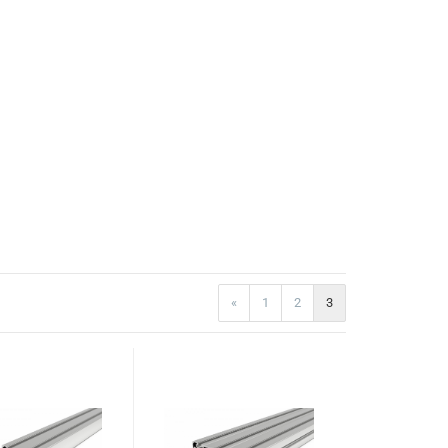
«
1
2
3