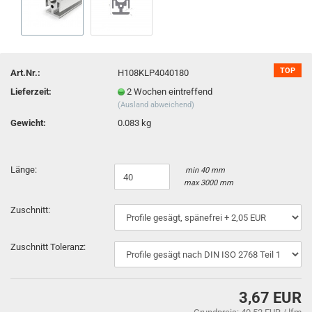
TOP
Art.Nr.:
H108KLP4040180
Lieferzeit:
2 Wochen eintreffend
(Ausland abweichend)
Gewicht:
0.083 kg
Länge:
min 40 mm
max 3000 mm
Zuschnitt:
Zuschnitt Toleranz:
3,67 EUR