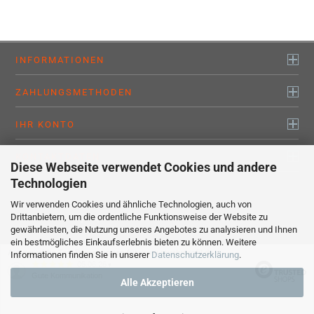
INFORMATIONEN
ZAHLUNGSMETHODEN
IHR KONTO
KONTAKTDATEN
Diese Webseite verwendet Cookies und andere
Technologien
Wir verwenden Cookies und ähnliche Technologien, auch von
Alle Preise sind inkl. MwSt., zzgl.
Versandkosten
Drittanbietern, um die ordentliche Funktionsweise der Website zu
myaluprofil – Willkommen bei den Profis !
gewährleisten, die Nutzung unseres Angebotes zu analysieren und Ihnen
Webshop erstellen
mit Gambio.de © 2020
ein bestmögliches Einkaufserlebnis bieten zu können. Weitere
Ausgewählte Top-Bewertungen für www.myaluprofil.de
Informationen finden Sie in unserer
Datenschutzerklärung
.
05.06.26
▼
Gute Kommunikation
Alle Akzeptieren