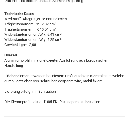
Das Profil ist eloxiert und aus Aluminium gefertigt.
Technische Daten
Werkstoff: AlMgSi0,5F25 natur eloxiert
4
Trägheitsmoment I x: 12,82 cm
4
Trägheitsmoment I y: 10,51 cm
Widerstandsmoment W x: 6,41 cm³
Widerstandsmoment W y: 5,25 cm³
Gewicht kg/m: 2,081
Hinweis
Aluminiumprofil in natur eloxierter Ausführung aus Europäischer
Herstellung
Flächenelemente werden bei diesem Profil durch ein Klemmleiste, welche
durch Festziehen von Schrauben gespannt wird, stabil fixiert
Lieferung erfolgt mit Schrauben
Die Klemmprofil-Leiste H108LFKLP ist separat zu bestellen