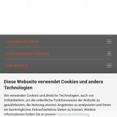
INFORMATIONEN
ZAHLUNGSMETHODEN
IHR KONTO
KONTAKTDATEN
Diese Webseite verwendet Cookies und andere
Technologien
Wir verwenden Cookies und ähnliche Technologien, auch von
Alle Preise sind inkl. MwSt., zzgl.
Versandkosten
Drittanbietern, um die ordentliche Funktionsweise der Website zu
myaluprofil – Willkommen bei den Profis !
gewährleisten, die Nutzung unseres Angebotes zu analysieren und Ihnen
Webshop erstellen
mit Gambio.de © 2020
ein bestmögliches Einkaufserlebnis bieten zu können. Weitere
Ausgewählte Top-Bewertungen für www.myaluprofil.de
Informationen finden Sie in unserer
Datenschutzerklärung
.