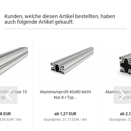
Kunden, welche diesen Artikel bestellten, haben
auch folgende Artikel gekauft:
l 40x40 Nut 10
Aluminiumprofil 40x80 leicht
Aluminiumprofi
Typ
Nut 8 I-Typ...
Nut 8 I
58 EUR
ab 1,27 EUR
ab 2,
4,54 EUR / lfm
Grundpreis: 31,72 EUR / lfm
Grundpreis: 5