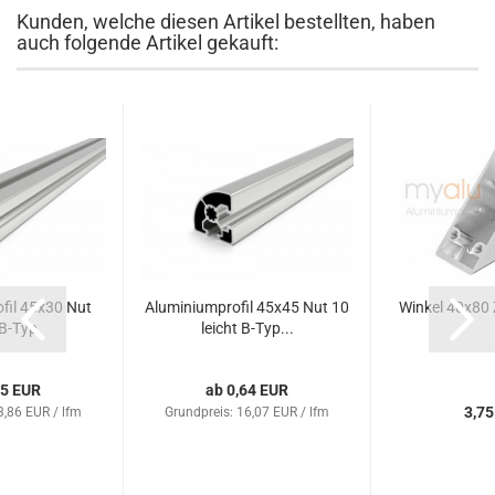
Kunden, welche diesen Artikel bestellten, haben
auch folgende Artikel gekauft:
fil 45x30 Nut
Aluminiumprofil 45x45 Nut 10
Winkel 40x80 
B-Typ
leicht B-Typ...
55 EUR
ab 0,64 EUR
3,75
3,86 EUR / lfm
Grundpreis: 16,07 EUR / lfm