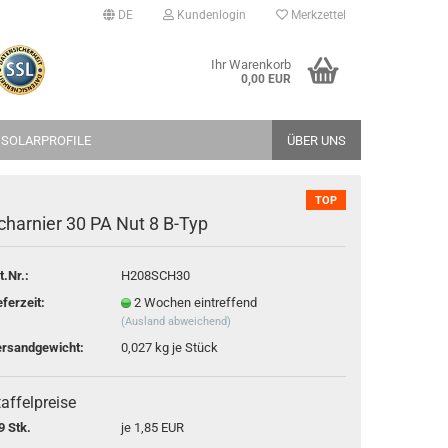
DE
Kundenlogin
Merkzettel
Ihr Warenkorb
0,00 EUR
 SOLARPROFILE
ÜBER UNS
TOP
charnier 30 PA Nut 8 B-Typ
t.Nr.:
H208SCH30
erstellen
eferzeit:
2 Wochen eintreffend
rt vergessen?
(Ausland abweichend)
rsandgewicht:
0,027
kg je Stück
affelpreise
9 Stk.
je 1,85 EUR