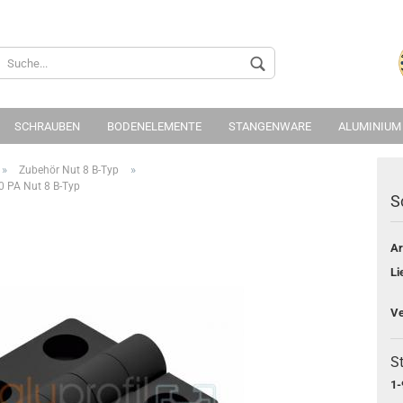
Sprache auswählen
Lieferland
SCHRAUBEN
BODENELEMENTE
STANGENWARE
ALUMINIUM
»
»
Zubehör Nut 8 B-Typ
0 PA Nut 8 B-Typ
S
Ar
Konto 
Li
Passwo
Ve
St
1-