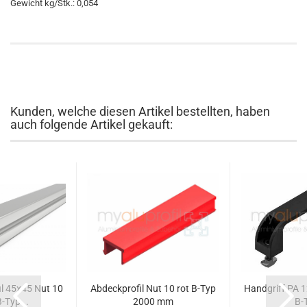
Gewicht kg/Stk.: 0,054
Kunden, welche diesen Artikel bestellten, haben
auch folgende Artikel gekauft:
l 45x45 Nut 10
Abdeckprofil Nut 10 rot B-Typ
Handgriff PA 1
B-Typ...
2000 mm
B-