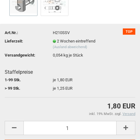
TOP
Art.Nr.:
H210SSV
Lieferzeit:
2 Wochen eintreffend
(Ausland abweichend)
Versandgewicht:
0,054
kg je Stück
Staffelpreise
1-99 Stk.
je 1,80 EUR
> 99 Stk.
je 1,25 EUR
1,80 EUR
inkl. 19% MwSt. zzgl.
Versand