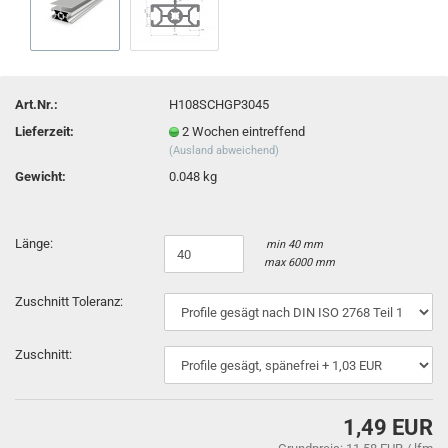
Art.Nr.:
H108SCHGP3045
Lieferzeit:
2 Wochen eintreffend
(Ausland abweichend)
Gewicht:
0.048 kg
Länge:
min 40 mm
max 6000 mm
Zuschnitt Toleranz:
Zuschnitt:
1,49 EUR