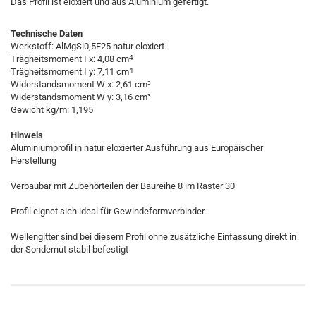
Das Profil ist eloxiert und aus Aluminium gefertigt.
Technische Daten
Werkstoff: AlMgSi0,5F25 natur eloxiert
4
Trägheitsmoment I x: 4,08 cm
4
Trägheitsmoment I y: 7,11 cm
Widerstandsmoment W x: 2,61 cm³
Widerstandsmoment W y: 3,16 cm³
Gewicht kg/m: 1,195
Hinweis
Aluminiumprofil in natur eloxierter Ausführung aus Europäischer
Herstellung
Verbaubar mit Zubehörteilen der Baureihe 8 im Raster 30
Profil eignet sich ideal für Gewindeformverbinder
Wellengitter sind bei diesem Profil ohne zusätzliche Einfassung direkt in
der Sondernut stabil befestigt