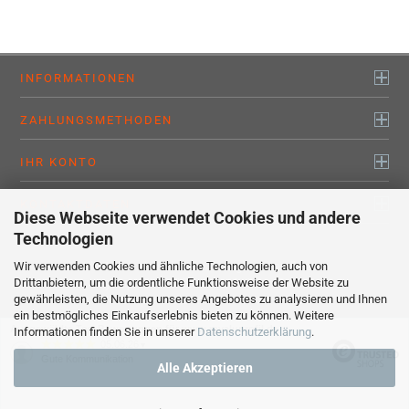
INFORMATIONEN
ZAHLUNGSMETHODEN
IHR KONTO
KONTAKTDATEN
Diese Webseite verwendet Cookies und andere
Technologien
Wir verwenden Cookies und ähnliche Technologien, auch von
Alle Preise sind inkl. MwSt., zzgl.
Versandkosten
Drittanbietern, um die ordentliche Funktionsweise der Website zu
myaluprofil – Willkommen bei den Profis !
gewährleisten, die Nutzung unseres Angebotes zu analysieren und Ihnen
Webshop erstellen
mit Gambio.de © 2020
ein bestmögliches Einkaufserlebnis bieten zu können. Weitere
Ausgewählte Top-Bewertungen für www.myaluprofil.de
Informationen finden Sie in unserer
Datenschutzerklärung
.
05.06.26
▼
Gute Kommunikation
Alle Akzeptieren