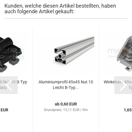
Kunden, welche diesen Artikel bestellten, haben
auch folgende Artikel gekauft:
0 Nut 10 B-Typ
Aluminiumprofil 45x45 Nut 10
Winkelsatz 45x
Satz
Leicht B-Typ...
T
ab 0,60 EUR
 EUR
1,65
Grundpreis: 15,11 EUR / lfm