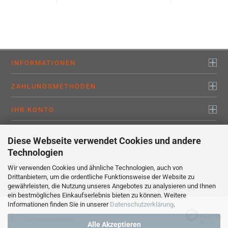
INFORMATIONEN
ZAHLUNGSMETHODEN
IHR KONTO
KONTAKTDATEN
Diese Webseite verwendet Cookies und andere
Technologien
Wir verwenden Cookies und ähnliche Technologien, auch von
Alle Preise sind inkl. MwSt., zzgl.
Versandkosten
Drittanbietern, um die ordentliche Funktionsweise der Website zu
myaluprofil – Willkommen bei den Profis !
gewährleisten, die Nutzung unseres Angebotes zu analysieren und Ihnen
Webshop erstellen
mit Gambio.de © 2020
ein bestmögliches Einkaufserlebnis bieten zu können. Weitere
Ausgewählte Top-Bewertungen für www.myaluprofil.de
Informationen finden Sie in unserer
Datenschutzerklärung
.
05.06.26
▼
Gute Kommunikation
Alle Akzeptieren