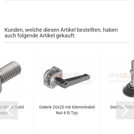
Kunden, welche diesen Artikel bestellten, haben
auch folgende Artikel gekauft:
e M5x8 Stahl
Gelenk 20x20 mit Klemmhebel
Stellfuß D30
warz
Nut 6 B-Typ