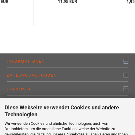
 EUR
11,95 EUR
1,95
INFORMATIONEN
ZAHLUNGSMETHODEN
IHR KONTO
KONTAKTDATEN
Diese Webseite verwendet Cookies und andere
Technologien
Wir verwenden Cookies und ähnliche Technologien, auch von
Alle Preise sind inkl. MwSt., zzgl.
Versandkosten
Drittanbietern, um die ordentliche Funktionsweise der Website zu
myaluprofil – Willkommen bei den Profis !
gewährleisten, die Nutzung unseres Angebotes zu analysieren und Ihnen
Webshop erstellen
mit Gambio.de © 2020