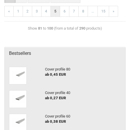
«
1
2
3
4
5
6
7
8
...
15
»
Show
81
to
100
(from a total of
290
products)
Bestsellers
Cover profile 80
ab 0,45 EUR
Cover profile 40
ab 0,27 EUR
Cover profile 60
ab 0,38 EUR