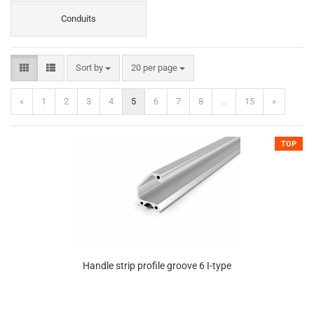
Conduits
Sort by
20 per page
«
1
2
3
4
5
6
7
8
...
15
»
TOP
Handle strip profile groove 6 I-type