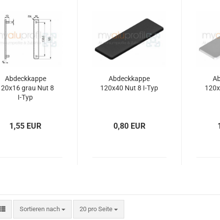
Abdeckkappe
Abdeckkappe
A
120x16 grau Nut 8
120x40 Nut 8 I-Typ
120x
I-Typ
1,55 EUR
0,80 EUR
Sortieren nach
20 pro Seite