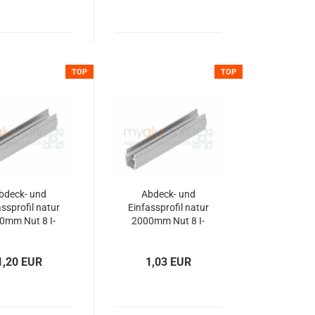
TOP
TOP
bdeck- und
Abdeck- und
assprofil natur
Einfassprofil natur
0mm Nut 8 I-
2000mm Nut 8 I-
Typ
Typ
1,20 EUR
1,03 EUR