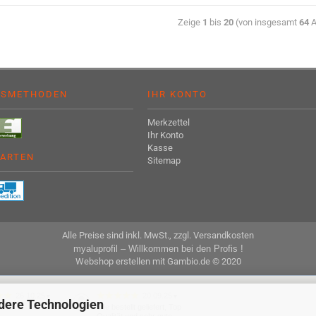
Zeige
1
bis
20
(von insgesamt
64
A
GSMETHODEN
IHR KONTO
Merkzettel
Ihr Konto
Kasse
ARTEN
Sitemap
Alle Preise sind inkl. MwSt., zzgl.
Versandkosten
myaluprofil – Willkommen bei den Profis !
Webshop erstellen
mit Gambio.de © 2020
26.10.25
20.09.25
▼
▼
dere Technologien
Wie bestellt geliefert, Top