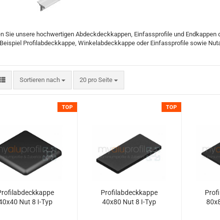
en Sie unsere hochwertigen Abdeckdeckkappen, Einfassprofile und Endkappen de
Beispiel Profilabdeckkappe, Winkelabdeckkappe oder Einfassprofile sowie Nuta
Sortieren nach
20 pro Seite
TOP
TOP
Profilabdeckkappe
Profilabdeckkappe
Prof
40x40 Nut 8 I-Typ
40x80 Nut 8 I-Typ
80x8