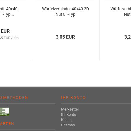
fil 40x40
Würfelverbinder 40x40 2D
Würfelverb
 I-Typ...
Nut 8 I-Typ
Nut
1 EUR
3,05 EUR
3,
65 EUR / lfm
GSMETHODEN
IHR KONTO
Merkzettel
Ihr Konto
Kasse
ARTEN
Sitemap