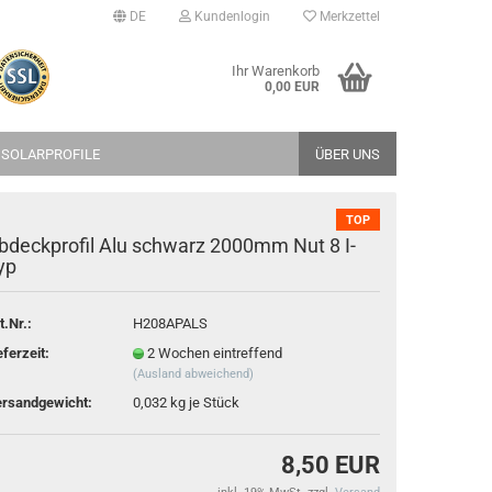
DE
Kundenlogin
Merkzettel
Ihr Warenkorb
0,00 EUR
 SOLARPROFILE
ÜBER UNS
TOP
bdeckprofil Alu schwarz 2000mm Nut 8 I-
yp
erstellen
t.Nr.:
H208APALS
rt vergessen?
eferzeit:
2 Wochen eintreffend
(Ausland abweichend)
rsandgewicht:
0,032
kg je Stück
8,50 EUR