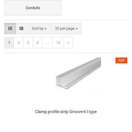
Conduits
Sort by
20 per page
1
2
3
4
...
15
»
TOP
Clamp profile strip Groove 6 I type