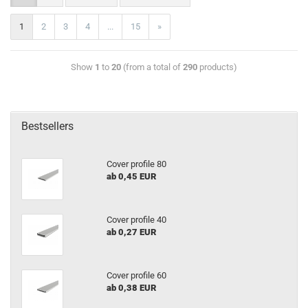
1
2
3
4
...
15
»
Show
1
to
20
(from a total of
290
products)
Bestsellers
Cover profile 80
ab 0,45 EUR
Cover profile 40
ab 0,27 EUR
Cover profile 60
ab 0,38 EUR